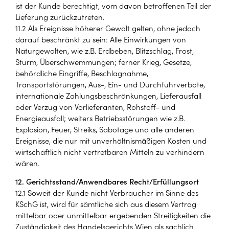
ist der Kunde berechtigt, vom davon betroffenen Teil der
Lieferung zurückzutreten.
11.2 Als Ereignisse höherer Gewalt gelten, ohne jedoch
darauf beschränkt zu sein: Alle Einwirkungen von
Naturgewalten, wie z.B. Erdbeben, Blitzschlag, Frost,
Sturm, Überschwemmungen; ferner Krieg, Gesetze,
behördliche Eingriffe, Beschlagnahme,
Transportstörungen, Aus-, Ein- und Durchfuhrverbote,
internationale Zahlungsbeschränkungen, Lieferausfall
oder Verzug von Vorlieferanten, Rohstoff- und
Energieausfall; weiters Betriebsstörungen wie z.B.
Explosion, Feuer, Streiks, Sabotage und alle anderen
Ereignisse, die nur mit unverhältnismäßigen Kosten und
wirtschaftlich nicht vertretbaren Mitteln zu verhindern
wären.
12. Gerichtsstand/Anwendbares Recht/Erfüllungsort
12.1 Soweit der Kunde nicht Verbraucher im Sinne des
KSchG ist, wird für sämtliche sich aus diesem Vertrag
mittelbar oder unmittelbar ergebenden Streitigkeiten die
Zuständigkeit des Handelsgerichts Wien als sachlich