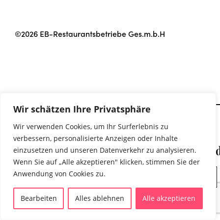
©2026 EB-Restaurantsbetriebe Ges.m.b.H
Wir schätzen Ihre Privatsphäre
Wir verwenden Cookies, um Ihr Surferlebnis zu
KONTAKT
ÖFFNUNGSZEITEN
QUICK
Stay
LINKS
verbessern, personalisierte Anzeigen oder Inhalte
Am
MO bis
SPEISEKARTEN
connecte
einzusetzen und unseren Datenverkehr zu analysieren.
Belvedere
FR
Wenn Sie auf „Alle akzeptieren" klicken, stimmen Sie der
TAKE
1
11.00 –
Anwendung von Cookies zu.
AWAY
Newsletter
1100
22.30
DE
EN
SHOP
Bearbeiten
Alles ablehnen
Alle akzeptieren
Wien
Uhr
IKI
+ 43
Küchenschluss